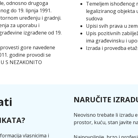
ole, odnosno drugoga
Temeljem ishođenog rj
nog do 19. lipnja 1991.
legaliziranog objekta 
tornom uređenju i gradnji.
sudova
enja za uporabu i
Upisi svih prava u zem
građevine izgrađene od 19.
Upis pozitivnih zabilj
ima građevinsku i upo
 provesti gore navedene
Izrada i provedba eta
011. godine provodi se
JU S NEZAKONITO
ati
NARUČITE IZRAD
Neovisno trebate li izradu e
IKATA?
prostor, kuću, stan javite 
formacija vlasnicima i
Najpovoljnije, brzo i profes