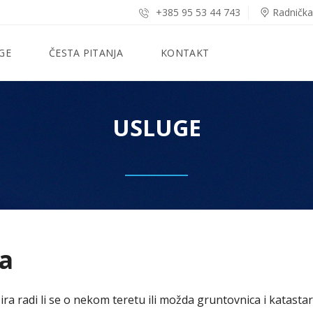
+385 95 53 44 743
Radnička
GE
ČESTA PITANJA
KONTAKT
USLUGE
a
ira radi li se o nekom teretu ili možda gruntovnica i katasta