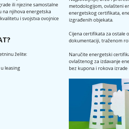
rade ili njezine samostalne
metodologijom, ovlašteni en
u na njihova energetska
energetskog certifikata, ene
kvalitetu i svojstva ovojnice
izgrađenih objekata.
Cijena certifikata za ostale 
AT?
dokumentaciji, traženom roku,
tninu želite:
Naručite energetski certifi
ovlaštenog za izdavanje ene
i u leasing
bez kupona i rokova izrade 