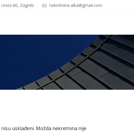
 cesta 80, Zagreb
nekretnine.alka@gmail.com
r nisu usklađeni. Možda nekretnina nije