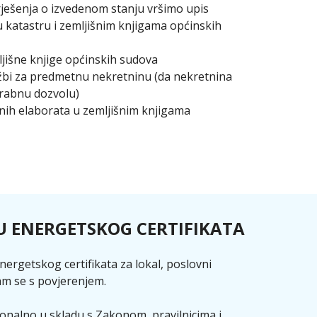
ešenja o izvedenom stanju vršimo upis
u katastru i zemljišnim knjigama općinskih
ljišne knjige općinskih sudova
ežbi za predmetnu nekretninu (da nekretnina
rabnu dozvolu)
žnih elaborata u zemljišnim knjigama
U ENERGETSKOG CERTIFIKATA
nergetskog certifikata za lokal, poslovni
nam se s povjerenjem.
ionalno u skladu s Zakonom, pravilnicima i