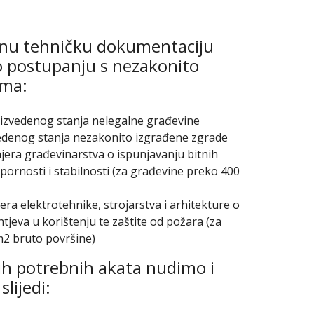
nu tehničku dokumentaciju
 postupanju s nezakonito
ama:
izvedenog stanja nelegalne građevine
edenog stanja nezakonito izgrađene zgrade
njera građevinarstva o ispunjavanju bitnih
ornosti i stabilnosti (za građevine preko 400
jera elektrotehnike, strojarstva i arhitekture o
htjeva u korištenju te zaštite od požara (za
2 bruto površine)
h potrebnih akata nudimo i
lijedi: