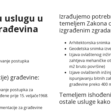
 uslugu u
Izrađujemo potreb
temeljem Zakona o
građevina
izgrađenim zgrad
Arhitektonska snimka 
Geodetska snimka izv
Izjava ovlaštenog inži
zahtjeva mehaničke otp
ivanje postupka
m2 bruto površine)
Izjave ovlaštenih inžin
ije) građevine:
ispunjavanju bitnih za
građevine preko 400 m
ivanje postupka za
Temeljem ishođeni
đene prije 15. veljače1968.
ostale usluge kako s
umentacije za građevine